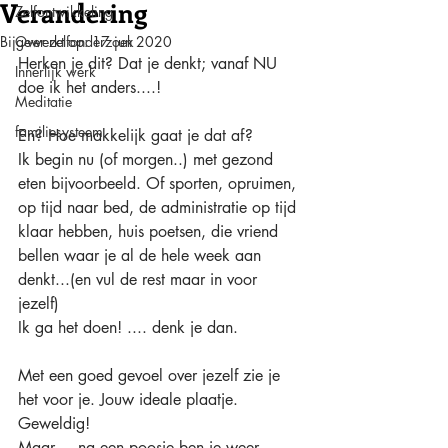
Verandering
Zelfontwikkeling
Bijgewerkt op:
Over zelfonderzoek
17 jun 2020
Herken je dit? Dat je denkt; vanaf NU 
Innerlijk werk
doe ik het anders....!
Meditatie
familiesysteem
En? Hoe makkelijk gaat je dat af?
Ik begin nu (of morgen..) met gezond 
eten bijvoorbeeld. Of sporten, opruimen, 
op tijd naar bed, de administratie op tijd 
klaar hebben, huis poetsen, die vriend 
bellen waar je al de hele week aan 
denkt...(en vul de rest maar in voor 
jezelf)
Ik ga het doen! .... denk je dan.
Met een goed gevoel over jezelf zie je 
het voor je. Jouw ideale plaatje. 
Geweldig!
Maar.... na een poosje ben je weer 