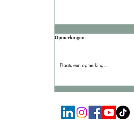
Opmerkingen
Plaats een opmerking...
Je lijdt aan wat je probeert
vast te houden.