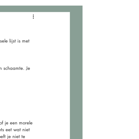
le lijst is met 
en schaamte. Je 
of je een morele 
s eet wat niet 
t je niet te 