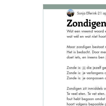
familiesysteem
Sonja Elferink
21 a
Zondige
Wat een vreemd woord eige
wat wél en wat níet hoort
Maar zondigen bestaat n
Het is bedacht. Door men
doet iets, en ineens ben j
Zonde is: jij die jezelf g
Zonde is: je verlangens 
Zonde is: je aanpassen a
Zondigen zit inmiddels ov
Te veel eten. Te vet ete
fout hebt begaan omdat j
hoort volgens bepaalde g