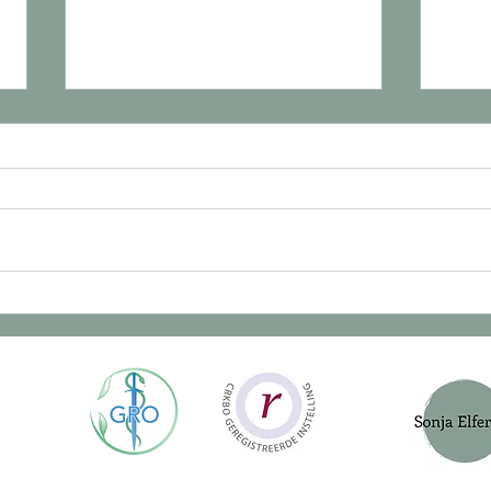
Heb je lief of heb je nodig?
Code
vers