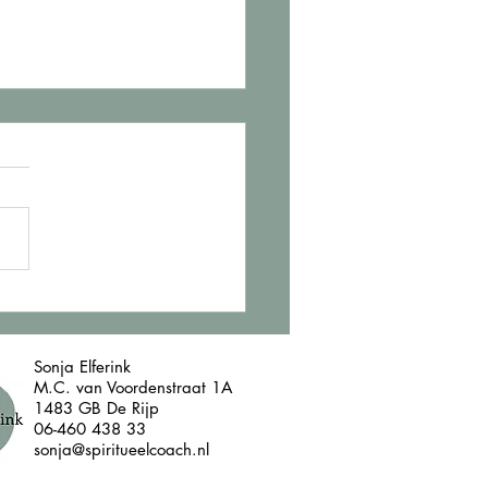
pendency en
trikking
Sonja Elferink
M.C. van Voordenstraat 1A
1483 GB De Rijp
06-460 438 33
sonja@spiritueelcoach.nl