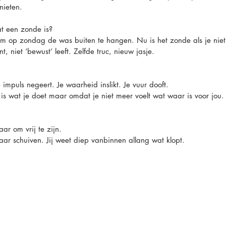
nieten.
at een zonde is?
m op zondag de was buiten te hangen. Nu is het zonde als je niet 
t, niet ‘bewust’ leeft. Zelfde truc, nieuw jasje.
Je impuls negeert. Je waarheid inslikt. Je vuur dooft.
is wat je doet maar omdat je niet meer voelt wat waar is voor jou.
ar om vrij te zijn.
aar schuiven. Jij weet diep vanbinnen allang wat klopt.