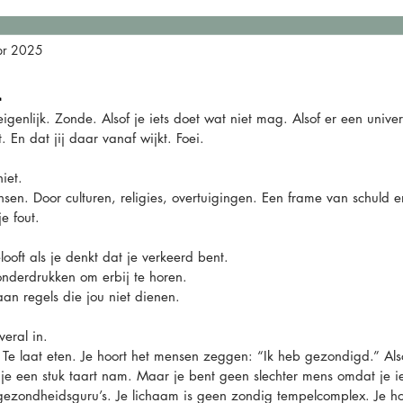
pr 2025
n
nlijk. Zonde. Alsof je iets doet wat niet mag. Alsof er een universe
. En dat jij daar vanaf wijkt. Foei.
iet.
sen. Door culturen, religies, overtuigingen. Een frame van schuld 
e fout.
elooft als je denkt dat je verkeerd bent.
onderdrukken om erbij te horen.
an regels die jou niet dienen.
eral in.
n. Te laat eten. Je hoort het mensen zeggen: “Ik heb gezondigd.” Als
e een stuk taart nam. Maar je bent geen slechter mens omdat je iet
ezondheidsguru’s. Je lichaam is geen zondig tempelcomplex. Je hoef