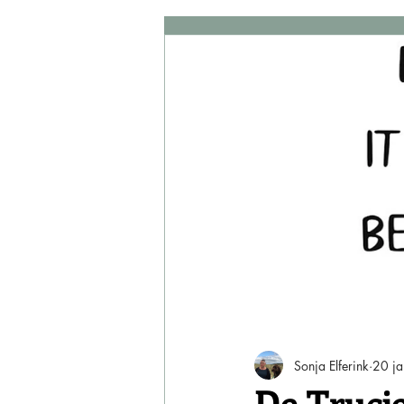
familiesysteem
Sonja Elferink
20 j
De Trucj