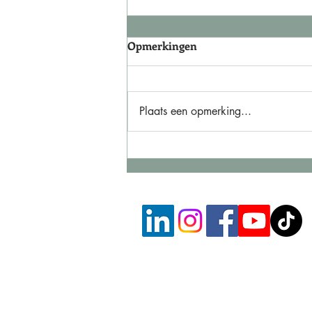
Opmerkingen
Plaats een opmerking...
Je lijdt aan wat je probeert
vast te houden.