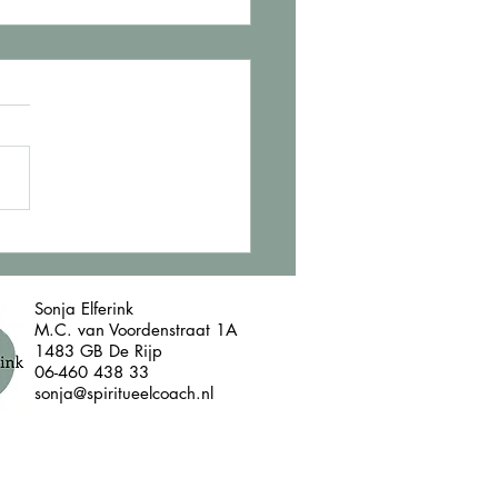
pendency en
trikking
Sonja Elferink
M.C. van Voordenstraat 1A
1483 GB De Rijp
06-460 438 33
sonja@spiritueelcoach.nl