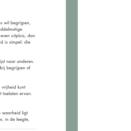
s wil begrijpen, 
middelmatige 
even uitpluis, dan 
 is simpel: die 
ijst naar anderen. 
bij begrijpen of 
vrijheid kunt 
t toelaten ervan. 
 waarheid ligt 
r, in de leegte, 