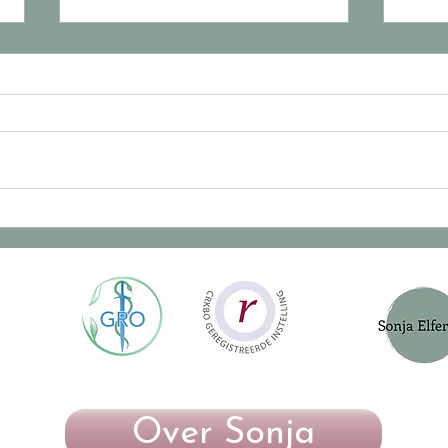
Heb je lief of heb je nodig?
Code
vers
Over Sonja