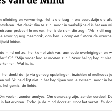
 afleiding en verwarring. Het is die laag in ons bewustzijn die alle
troleren. Het denkt slim te zijn, maar in werkelijkheid is het een 
isbaar probeert te maken. Het is de stem die zegt: “Als ik dit nog 
k die ervaring nog meemaak, dan ben ik compleet.” Maar de waarheid
ijheid leiden.
 de mind net zo. Het klampt zich vast aan oude overtuigingen en w
er.” Of: “Mijn vader had er moeten zijn.” Maar heling begint niet 
erkennen. Wat is, is.
 Het denkt dat je via genoeg opstellingen, inzichten of methodes je 
n val. Vrijheid ligt niet in het begrijpen van je systeem, maar in he
n, het gemis, de liefde.
. Om voelen, zonder analyse. Om aanwezig zijn, zonder oordeel. De
in het ervaren. Zodra je de mind doorziet, stopt het verzet. En daa
.