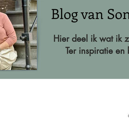
Blog van Son
Hier deel ik wat ik 
Ter inspiratie e