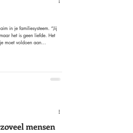
aim in je familiesysteem. “Jij
, maar het is geen liefde. Het
t je moet voldoen aan
zijn voor de ander. Dat je niet
aar overleving en loyaliteit. Als
ruggeeft wat niet van jou is,
 eigen plek innemen. Niet als
 je vrij om jezelf te zijn.
zoveel mensen