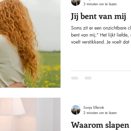
3 minuten om te lezen
Jij bent van mij
Soms zit er een onzichtbare cl
bent van mij.” Het lijkt liefde
voelt verstikkend. Je voelt da
verwachtingen. Dat je er moet 
vrij bent. Dat is geen liefde m
je die loyaliteit doorziet en te
komt er ruimte. Dan kun je je
redder maar als kind. Dan word
Sonja Elferink
2 minuten om te lezen
Waarom slapen 