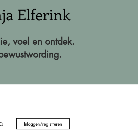
ja Elferink
zie, voel en ontdek.
n bewustwording.
Inloggen/registreren