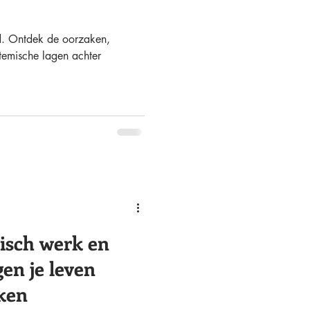
ud. Ontdek de oorzaken,
temische lagen achter
sch werk en
gen je leven
ken